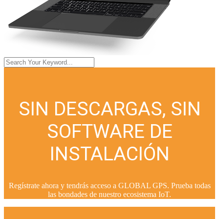
SIN DESCARGAS, SIN
SOFTWARE DE
INSTALACIÓN
Regístrate ahora y tendrás acceso a GLOBAL GPS. Prueba todas
las bondades de nuestro ecosistema IoT.