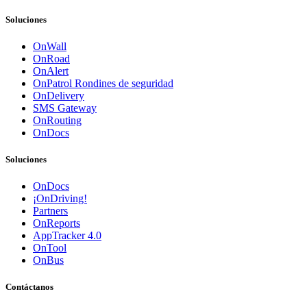
Soluciones
OnWall
OnRoad
OnAlert
OnPatrol Rondines de seguridad
OnDelivery
SMS Gateway
OnRouting
OnDocs
Soluciones
OnDocs
¡OnDriving!
Partners
OnReports
AppTracker 4.0
OnTool
OnBus
Contáctanos